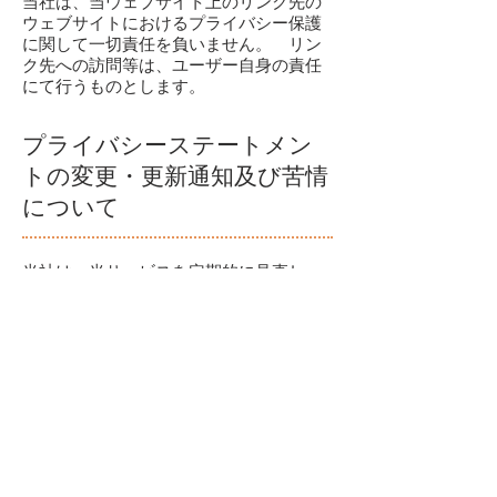
当社は、当ウェブサイト上のリンク先の
ウェブサイトにおけるプライバシー保護
に関して一切責任を負いません。 リン
ク先への訪問等は、ユーザー自身の責任
にて行うものとします。
プライバシーステートメン
トの変更・更新通知及び苦情
について
当社は、当サービスを定期的に見直し、
改善を行います。それに伴い、プライバ
シーステートメントを変更する場合があ
ります。プライバシーステートメントに
重要な変更がある場合には、当ウェブサ
イト上で告知します。また当社の個人情
報の取扱に関してのお問合わせ・苦情等
は以下の連絡先までご連絡ください。
株式会社 Sprout up
東京都中央区日本橋浜町２－５４－５－